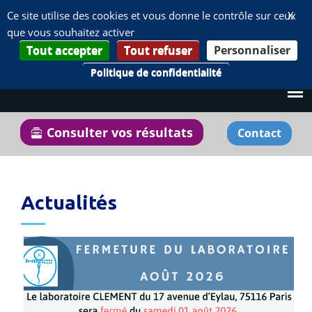
Panneau de gestion des cookies
Ce site utilise des cookies et vous donne le contrôle sur ceux
X
que vous souhaitez activer
Tout accepter
Tout refuser
Personnaliser
Politique de confidentialité
Consulter vos résultats
Contact
Vous êtes ici
Actualités