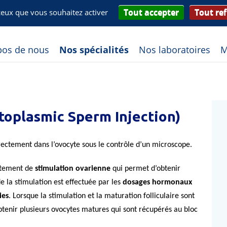
Tout accepter
Tout re
 ceux que vous souhaitez activer
e PATIENTS
Espace PROFESSIONNELS
Contact
pos de nous
Nos spécialités
Nos laboratoires
M
Cytoplasmic Sperm Injection)
ectement dans l’ovocyte sous le contrôle d’un microscope.
aitement de
stimulation ovarienne
qui permet d’obtenir
de la stimulation est effectuée par les
dosages hormonaux
ies
. Lorsque la stimulation et la maturation folliculaire sont
’obtenir plusieurs ovocytes matures qui sont récupérés au bloc