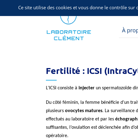
Panneau de gestion des cookies
Ce site utilise des cookies et vous donne le contrôle sur
Espac
À pro
Vous êtes ici
Fertilité : ICSI (Intra
L’ICSI consiste à
injecter
un spermatozoïde dir
Du côté féminin, la femme bénéficie d’un tr
plusieurs
ovocytes matures
. La surveillance 
effectués au laboratoire et par les
échograph
suffisantes, l’ovulation est déclenchée afin d
opératoire.